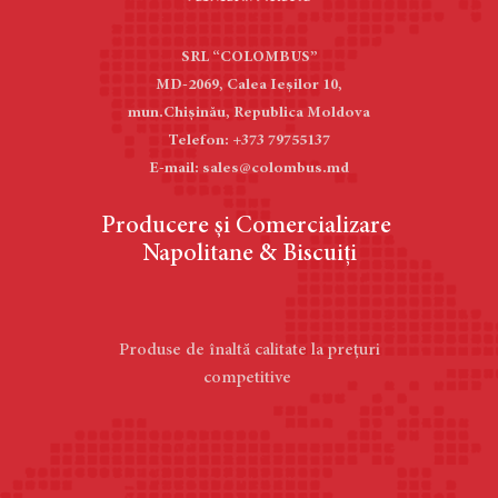
SRL “COLOMBUS”
MD-2069, Calea Ieşilor 10,
mun.Chișinău, Republica Moldova
Telefon: +373 79755137
E-mail: sales@colombus.md
Producere și Comercializare
Napolitane & Biscuiți
Produse de înaltă calitate la prețuri
competitive