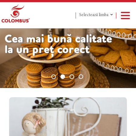
Selectează limba
Сea mai bună calitate
la un preț corect