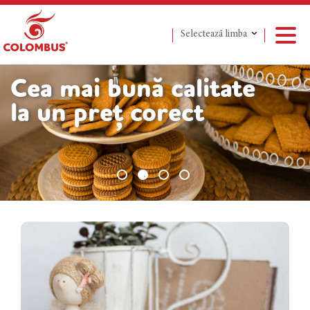
Selectează limba
Сea mai bună calitate
la un preț corect