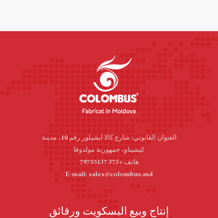
العنوان القانوني: شارع كالا ايشيلور رقم 10، مدينة
كيشيناو، جمهورية مولدوفا
هاتف +373 79755137
E-mail: sales@colombus.md
إنتاج وبيع البسكويت ورقائق